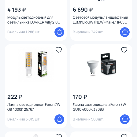
4 193 ₽
6 690 ₽
Модуль светодиодный для
Световой модуль ландшафтный
светильника LUMKER Villy 2.0
LUMKER GW (NEW) Факел IP65
3000K 20W 00-00038510
3000K 6W 00-00045671
В наличии 1 286 шт.
В наличии 342 шт.
222 ₽
170 ₽
Лампа светодиодная Feron 7W
Лампа светодиодная Feron 8W
G9 4000K 25767
GU10 4000K 38093
В наличии 3 015 шт.
В наличии 500 шт.