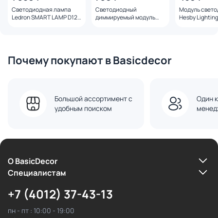
Светодиодная лампа
Светодиодный
Модуль свет
Ledron SMART LAMP D125
диммируемый модуль
Hesby Lighting
RGBW E27 00000018037
Crystal Lux LED CLT 090D
HSBL_0138
9W 4000K WH
Почему покупают в Basicdecor
Большой ассортимент с
Один к
удобным поиском
менед
О BasicDecor
Cпециалистам
+7 (4012) 37-43-13
пн - пт : 10:00 - 19:00