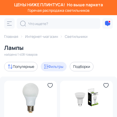
ЦЕНЫ НИЖЕ ПЛИНТУСА!
Но выше паркета
Фильтры
Горячая распродажа светильников
Категория:
Лампочки
Главная
Интернет-магазин
Светильники
светодиодные
галогеновые
в стиле ретро
димм
Лампы
Акции
35
найдено 1 408 товаров
с 3D-моделями
2
Популярные
Фильтры
Подборки
Дизайнерский свет
2
В наличии
1339
Доставка