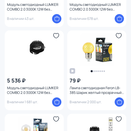
Модуль светодиодный LUMKER
Модуль светодиодный LUMKER
COMBO 2.0 3000K 12W без
COMBO 2.0 3000K 12W без
драйвера 00-00011328
драйвера 00-00011703
В наличии 43 шт.
В наличии 678 шт.
5 536 ₽
79 ₽
Модуль светодиодный LUMKER
Лампа светодиодная Feron LB-
COMBO 2.0 3000K 12W без
385 Шарик желтый прозрачный
драйвера 00-00011768
E27 1W 230V 52161
В наличии 1 681 шт.
В наличии 2 000 шт.