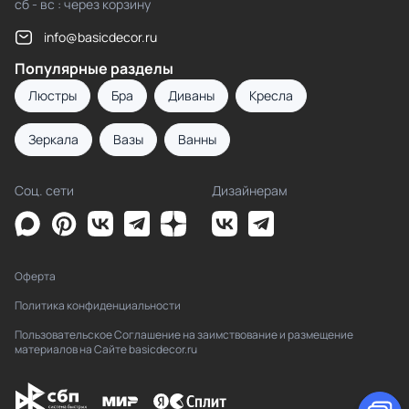
сб - вс : через корзину
info@basicdecor.ru
Популярные разделы
Люстры
Бра
Диваны
Кресла
Зеркала
Вазы
Ванны
Соц. сети
Дизайнерам
Оферта
Политика конфиденциальности
Пользовательское Соглашение на заимствование и размещение
материалов на Сайте basicdecor.ru