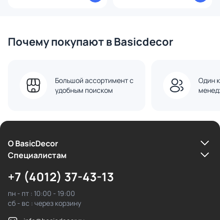
Почему покупают в Basicdecor
Большой ассортимент с
Один к
удобным поиском
менед
О BasicDecor
Cпециалистам
+7 (4012) 37-43-13
пн - пт : 10:00 - 19:00
сб - вс : через корзину