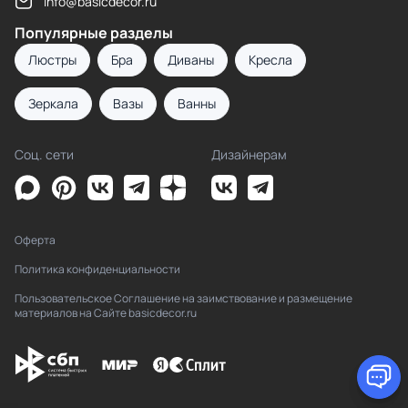
info@basicdecor.ru
Популярные разделы
Люстры
Бра
Диваны
Кресла
Зеркала
Вазы
Ванны
Соц. сети
Дизайнерам
Оферта
Политика конфиденциальности
Пользовательское Соглашение на заимствование и размещение
материалов на Сайте basicdecor.ru