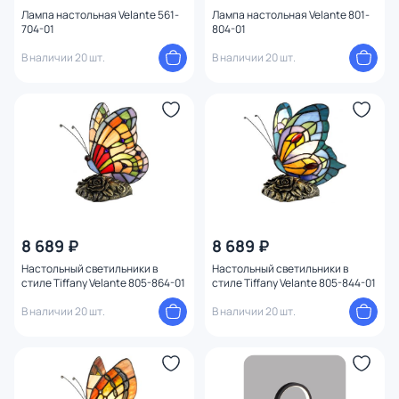
Цвет свечения
Лампа настольная Velante 561-
Лампа настольная Velante 801-
704-01
804-01
В наличии 20 шт.
В наличии 20 шт.
Тип помещения
Управление
Назначение
Форма
Вид рассеивателя
8 689 ₽
8 689 ₽
Настольный светильники в
Настольный светильники в
Форма плафона
стиле Tiffany Velante 805-864-01
стиле Tiffany Velante 805-844-01
В наличии 20 шт.
В наличии 20 шт.
Оформление
Конструкция