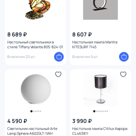
Мощность ламп
8 689 ₽
8 607 ₽
Настольный светильники в
Настольная лампа Mantra
стиле Tiffany Velante 805-824-01
KITESURF 7145
В наличии 20 шт.
В наличии 9 шт.
4 590 ₽
3 990 ₽
Светильник настольный Arte
Настольна лампа Citilux Аврора
Lamp Sphere A6020LT-1WH
CL463811