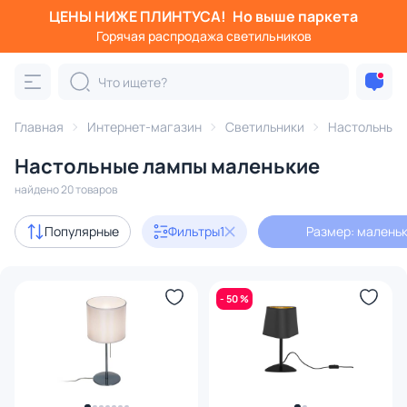
ЦЕНЫ НИЖЕ ПЛИНТУСА!
Но выше паркета
Фильтры
Горячая распродажа светильников
Размер: маленький
Категория:
Настольные лампы
Главная
Интернет-магазин
Светильники
Настольные
Настольные лампы маленькие
светодиодные
офисные
с абажуром
декоративн
найдено 20 товаров
Акции
1
Популярные
Фильтры
1
Размер: малень
с 3D-моделями
3
- 50 %
Дизайнерский свет
2
В наличии
12
Цена