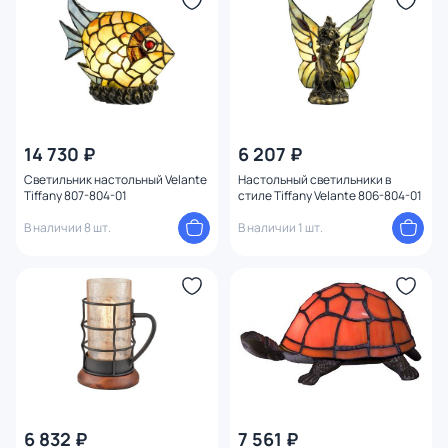
Цвет арматуры
Цвет плафона
Размер
1
14 730 ₽
6 207 ₽
Высота (мм)
Светильник настольный Velante
Настольный светильники в
Tiffany 807-804-01
стиле Tiffany Velante 806-804-01
Ширина (мм)
В наличии 8 шт.
В наличии 1 шт.
Длина (мм)
Диаметр (мм)
Вид лампы
Цоколь
6 832 ₽
7 561 ₽