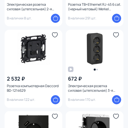
Электрическая розетка
Розетка ТВ+Ethernet RJ-45 6 cat.
силовая (штепсельная) 2-я
(черный матовый) Werkel
Systeme Electric Blanca BD-
W1181308
1509836
В наличии 8 шт.
В наличии 291 шт.
2 532 ₽
672 ₽
Розетка компьютерная Daccord
Электрическая розетка
BD-1214629
силовая (штепсельная) 3-я
Systeme Electric Blanca BD-
В наличии 122 шт.
1509270
В наличии 170 шт.