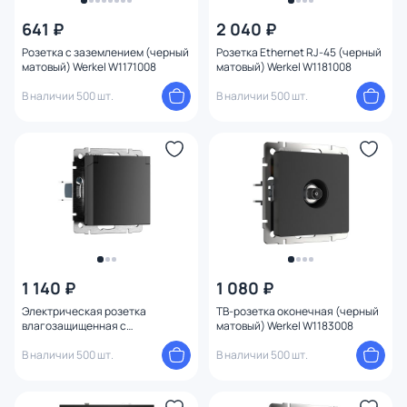
641 ₽
2 040 ₽
Розетка с заземлением (черный
Розетка Ethernet RJ-45 (черный
Бренд
матовый) Werkel W1171008
матовый) Werkel W1181008
В наличии 500 шт.
В наличии 500 шт.
Цвет
1
Тип монтажа
Стиль
Страна
Материал
1 140 ₽
1 080 ₽
Электрическая розетка
ТВ-розетка оконечная (черный
влагозащищенная с
матовый) Werkel W1183008
Высота (мм)
заземлением с защитной
крышкой и шторками Werkel
В наличии 500 шт.
В наличии 500 шт.
(черный матовый) W1171208
Ширина (мм)