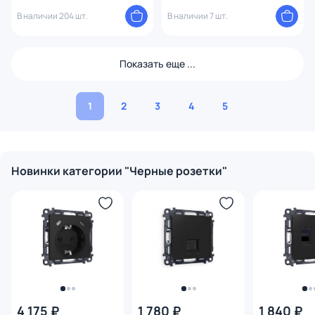
Systeme Electric Blanca BD-
Systeme Electric Blanca BD-
1509144
В наличии 204 шт.
1509775
В наличии 7 шт.
Показать еще ...
1
2
3
4
5
Новинки категории "Черные розетки"
4 175 ₽
1 780 ₽
1 840 ₽