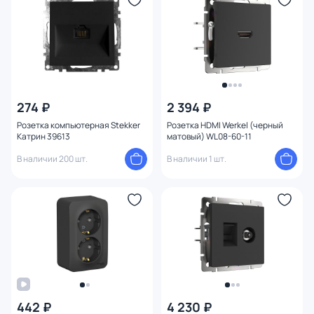
274 ₽
2 394 ₽
Розетка компьютерная Stekker
Розетка HDMI Werkel (черный
Катрин 39613
матовый) WL08-60-11
В наличии 200 шт.
В наличии 1 шт.
442 ₽
4 230 ₽