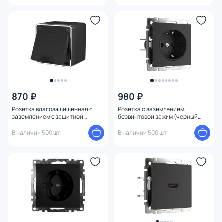
870 ₽
980 ₽
Розетка влагозащищенная с
Розетка с заземлением,
заземлением с защитной
безвинтовой зажим (черный
крышкой и шторками Gallant
матовый) Werkel W1171308
(черный/хром) Werkel W5071235
В наличии 500 шт.
В наличии 500 шт.