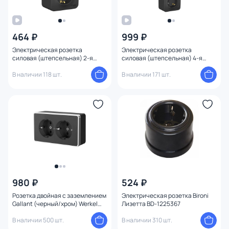
464 ₽
999 ₽
Электрическая розетка
Электрическая розетка
силовая (штепсельная) 2-я
силовая (штепсельная) 4-я
Systeme Electric Blanca BD-
Systeme Electric Blanca BD-
1509831
В наличии 118 шт.
1509228
В наличии 171 шт.
980 ₽
524 ₽
Розетка двойная с заземлением
Электрическая розетка Bironi
Gallant (черный/хром) Werkel
Лизетта BD-1225367
W5072135
В наличии 500 шт.
В наличии 310 шт.