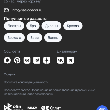
сб - вс : через корзину
info@basicdecor.ru
Популярные разделы
Люстры
Бра
Диваны
Кресла
Зеркала
Вазы
Ванны
Соц. сети
Дизайнерам
Оферта
Политика конфиденциальности
Пользовательское Соглашение на заимствование и размещение
материалов на Сайте basicdecor.ru