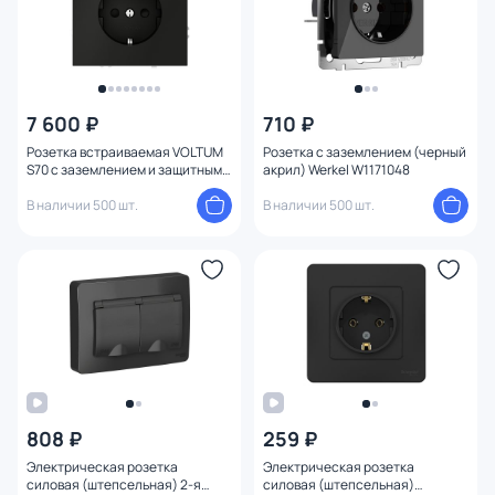
7 600 ₽
710 ₽
Розетка встраиваемая VOLTUM
Розетка с заземлением (черный
S70 с заземлением и защитными
акрил) Werkel W1171048
шторками, 16А, с USB, A+С,
(черный матовый) VLS040508
В наличии 500 шт.
В наличии 500 шт.
808 ₽
259 ₽
Электрическая розетка
Электрическая розетка
силовая (штепсельная) 2-я
силовая (штепсельная)