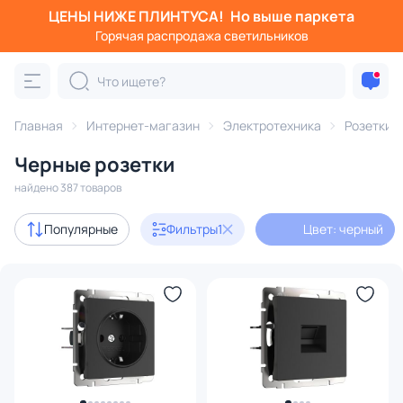
ЦЕНЫ НИЖЕ ПЛИНТУСА!
Но выше паркета
Фильтры
Горячая распродажа светильников
Цвет: черный
Категория:
Электротехника
Главная
Интернет-магазин
Электротехника
Розетки
Черные розетки
Розетки
Рамки
Выключатели
Трансформаторы
найдено 387 товаров
с 3D-моделями
11
Популярные
Фильтры
1
Цвет: черный
В наличии
326
Доставка
Цена
От
До