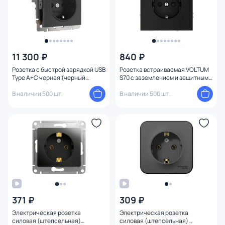
11 300 ₽
840 ₽
Розетка с быстрой зарядкой USB
Розетка встраиваемая VOLTUM
Type A+С черная (черный
S70 с заземлением и защитными
матовый) Werkel W1171708
шторками, 16А, (черный
В наличии 500 шт.
матовый) VLS040208
В наличии 500 шт.
371 ₽
309 ₽
Электрическая розетка
Электрическая розетка
силовая (штепсельная)
силовая (штепсельная)