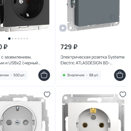
0 ₽
729 ₽
 с заземлением,
Электрическая розетка Systeme
ми и USBх2 (черный
Electric ATLASDESIGN BD-
) Werkel W1171508
1495200
личии
•
500 шт.
В наличии
•
88 шт.