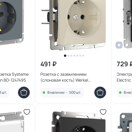
491 ₽
729 
зетка Systeme
Розетка с заземлением
Электр
ign BD-1247495
(слоновая кость) Werkel
Electri
W1171003
3 шт.
В наличии
•
500 шт.
В на