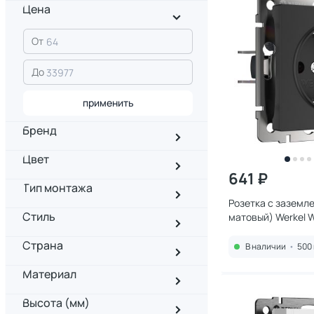
Цена
От
До
применить
Бренд
Цвет
641 ₽
Тип монтажа
Розетка с заземл
Стиль
матовый) Werkel 
Страна
В наличии
•
500 
Материал
Высота (мм)