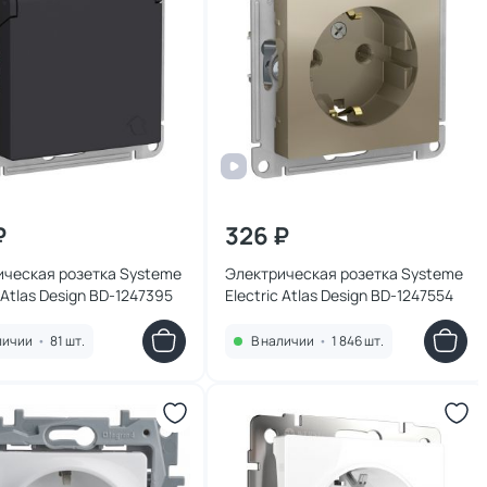
₽
326 ₽
ическая розетка Systeme
Электрическая розетка Systeme
c Atlas Design BD-1247395
Electric Atlas Design BD-1247554
личии
•
81 шт.
В наличии
•
1 846 шт.