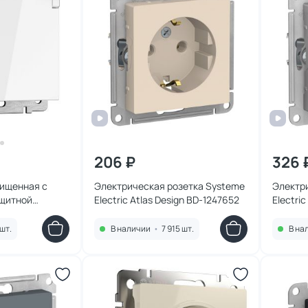
206 ₽
326 
щищенная с
Электрическая розетка Systeme
Электр
ащитной
Electric Atlas Design BD-1247652
Electri
ми (белая)
шт.
В наличии
•
7 915 шт.
В на