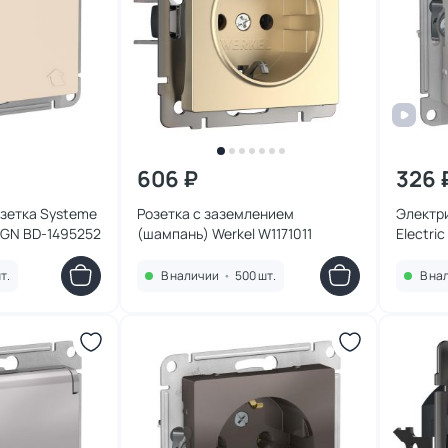
606 ₽
326 
зетка Systeme
Розетка с заземлением
Электр
SIGN BD-1495252
(шампань) Werkel W1171011
Electri
т.
В наличии
•
500 шт.
В на