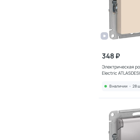
348 ₽
Электрическая ро
Electric ATLASDE
В наличии
•
28 ш