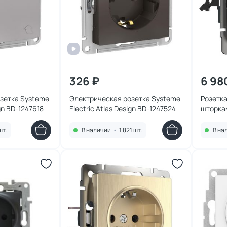
326 ₽
6 98
зетка Systeme
Электрическая розетка Systeme
Розетка
ign BD-1247618
Electric Atlas Design BD-1247524
шторка
матовый
шт.
В наличии
•
1 821 шт.
В на