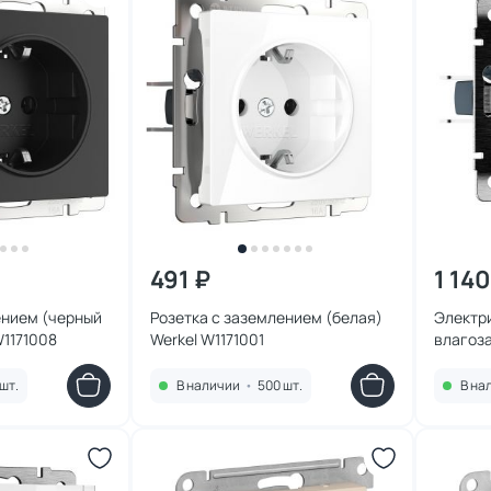
491 ₽
1 140
ением (черный
Розетка с заземлением (белая)
Электр
W1171008
Werkel W1171001
влагоз
заземл
крышкой
шт.
В наличии
•
500 шт.
В на
(черный