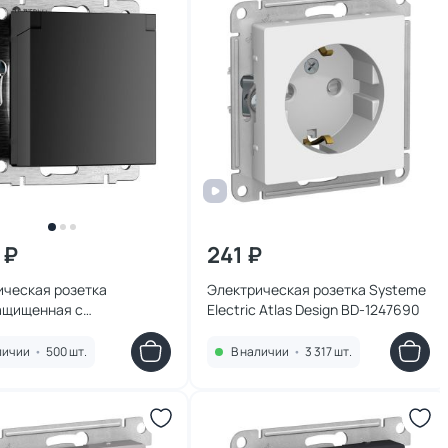
 ₽
241 ₽
ическая розетка
Электрическая розетка Systeme
ащищенная с
Electric Atlas Design BD-1247690
ением с защитной
 и шторками Werkel
личии
•
500 шт.
В наличии
•
3 317 шт.
 матовый) W1171208