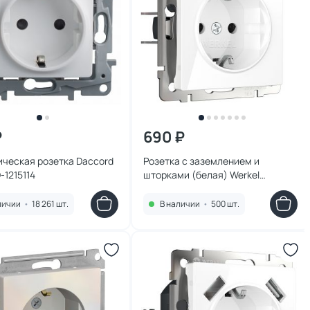
₽
690 ₽
ическая розетка Daccord
Розетка с заземлением и
-1215114
шторками (белая) Werkel
W1171101
личии
•
18 261 шт.
В наличии
•
500 шт.