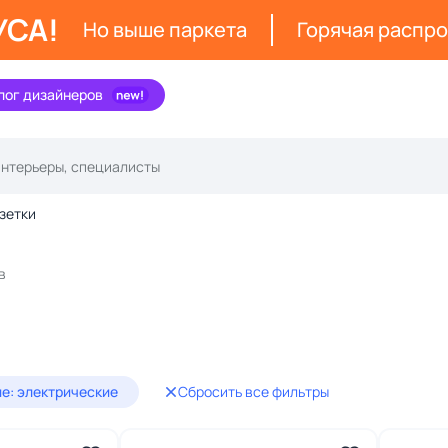
УСА!
Но выше паркета
Горячая распр
лог дизайнеров
зетки
в
е: электрические
Сбросить все фильтры