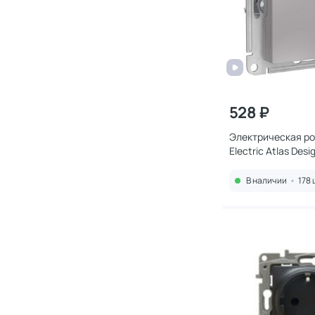
528 ₽
Электрическая ро
Electric Atlas Des
В наличии
•
178 