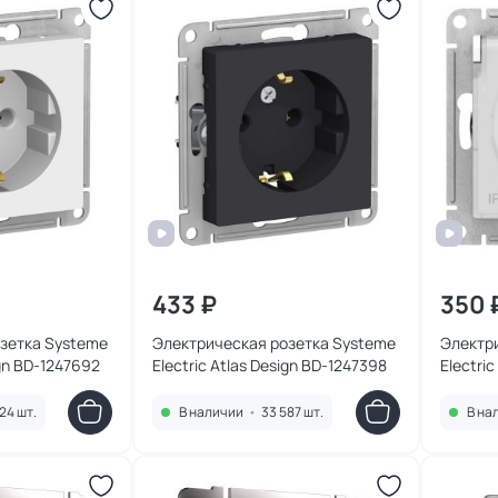
433 ₽
350 
зетка Systeme
Электрическая розетка Systeme
Электр
ign BD-1247692
Electric Atlas Design BD-1247398
Electri
24 шт.
В наличии
•
33 587 шт.
В на