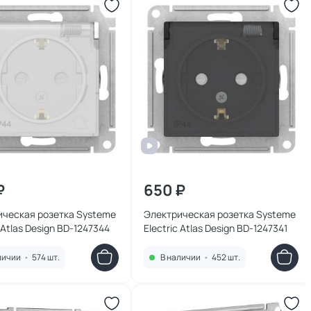
₽
650 ₽
ическая розетка Systeme
Электрическая розетка Systeme
c Atlas Design BD-1247344
Electric Atlas Design BD-1247341
личии
•
574 шт.
В наличии
•
452 шт.