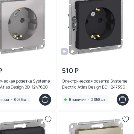
₽
510 ₽
ическая розетка Systeme
Электрическая розетка Systeme
c Atlas Design BD-1247620
Electric Atlas Design BD-1247396
личии
•
8 036 шт.
В наличии
•
2 058 шт.