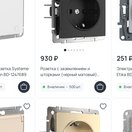
930 ₽
251 
зетка Systeme
Розетка с заземлением и
Электр
ign BD-1247689
шторками (черный матовый)
Etika BD
Werkel W1171108
т.
В наличии
•
500 шт.
В на