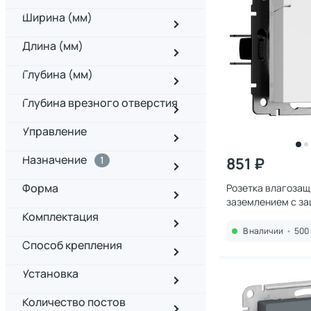
Ширина (мм)
Длина (мм)
Глубина (мм)
Глубина врезного отверстия
Управление
Назначение
1
851 ₽
Форма
Розетка влагоза
заземлением с з
Комплектация
крышкой и шторка
Werkel W1171201
В наличии
•
500 
Способ крепления
Установка
Количество постов