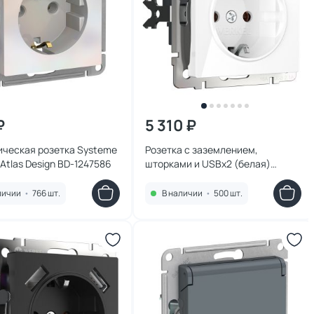
₽
5 310 ₽
ическая розетка Systeme
Розетка с заземлением,
c Atlas Design BD-1247586
шторками и USBх2 (белая)
Werkel W1171501
личии
•
766 шт.
В наличии
•
500 шт.