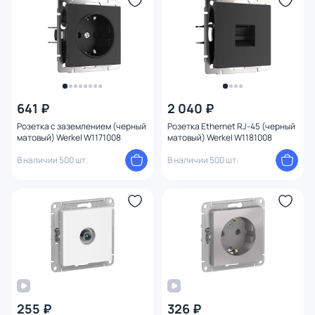
Глубина (мм)
Глубина врезного отверстия
Назначение
641 ₽
2 040 ₽
Форма
Розетка с заземлением (черный
Розетка Ethernet RJ-45 (черный
матовый) Werkel W1171008
матовый) Werkel W1181008
Тип товара
В наличии 500 шт.
В наличии 500 шт.
Комплектация
Способ крепления
Установка
Количество постов
255 ₽
326 ₽