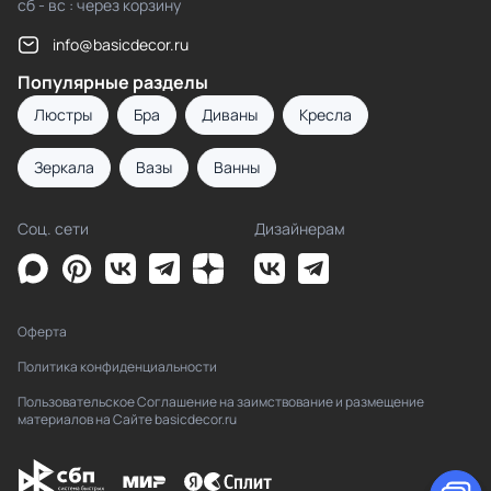
сб - вс : через корзину
info@basicdecor.ru
Популярные разделы
Люстры
Бра
Диваны
Кресла
Зеркала
Вазы
Ванны
Соц. сети
Дизайнерам
Оферта
Политика конфиденциальности
Пользовательское Соглашение на заимствование и размещение
материалов на Сайте basicdecor.ru