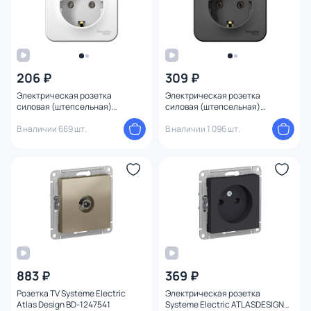
206 ₽
309 ₽
Электрическая розетка
Электрическая розетка
силовая (штепсельная)
силовая (штепсельная)
Systeme Electric Blanca BD-
Systeme Electric Blanca BD-
1509845
В наличии 669 шт.
1509841
В наличии 1 096 шт.
883 ₽
369 ₽
Розетка TV Systeme Electric
Электрическая розетка
Atlas Design BD-1247541
Systeme Electric ATLASDESIGN