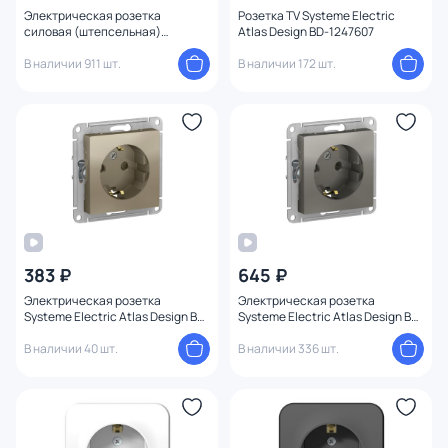
Электрическая розетка
Розетка TV Systeme Electric
силовая (штепсельная)
Atlas Design BD-1247607
Systeme Electric Glossa BD-
1510078
В наличии 911 шт.
В наличии 172 шт.
383 ₽
645 ₽
Электрическая розетка
Электрическая розетка
Systeme Electric Atlas Design BD-
Systeme Electric Atlas Design BD-
1247552
1247430
В наличии 40 шт.
В наличии 336 шт.