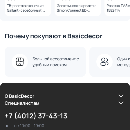
ТВ-розетка оконечная
Электрическая розетка
Розетка TV Si
Gallant (серебряный)
Simon Connect BD-
1582414
Werkel W5083006
1584403
Почему покупают в Basicdecor
Большой ассортимент с
Один к
удобным поиском
менед
О BasicDecor
Cпециалистам
+7 (4012) 37-43-13
пн - пт : 10:00 - 19:00