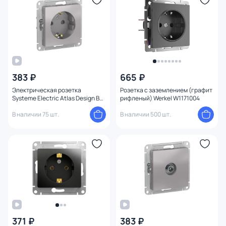
383 ₽
665 ₽
Электрическая розетка
Розетка с заземлением (графит
Systeme Electric Atlas Design BD-
рифленый) Werkel W1171004
1247619
В наличии 75 шт.
В наличии 500 шт.
371 ₽
383 ₽