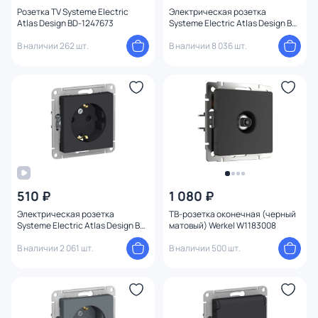
Степень пыле-влагозащиты
Розетка TV Systeme Electric
Электрическая розетка
Atlas Design BD-1247673
Systeme Electric Atlas Design BD-
1247620
В наличии 262 шт.
В наличии 8 036 шт.
Напряжение
Номинальный ток
Конструкция
510 ₽
1 080 ₽
Электрическая розетка
ТВ-розетка оконечная (черный
Systeme Electric Atlas Design BD-
матовый) Werkel W1183008
1247396
В наличии 2 061 шт.
В наличии 500 шт.