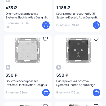
Бренд
433 ₽
1 188 ₽
Электрическая розетка
Компьютерная розетка RJ45
Цвет
Systeme Electric Atlas Design BD-
Systeme Electric AtlasDesign BD-
1247398
1582405
В наличии 34 534
В наличии 891 шт.
Тип монтажа
шт.
Стиль
1
Страна
Материал
Высота (мм)
350 ₽
650 ₽
Электрическая розетка
Электрическая розетка
Systeme Electric Atlas Design BD-
Systeme Electric Atlas Design BD-
Ширина (мм)
1247344
1247341
В наличии 584 шт.
В наличии 475 шт.
Длина (мм)