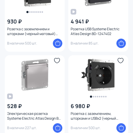
930 ₽
4 941 ₽
Розетка с заземлением и
Розетка USB Systeme Electric
шторками (черный матовый)
Atlas Design BD-1247402
Werkel W1171108
В наличии 500 шт.
В наличии 85 шт.
528 ₽
6 980 ₽
Электрическая розетка
Розетка с заземлением,
Systeme Electric Atlas Design BD-
шторками и USBх2 (черный
1247618
матовый) Werkel W1171508
В наличии 227 шт.
В наличии 500 шт.