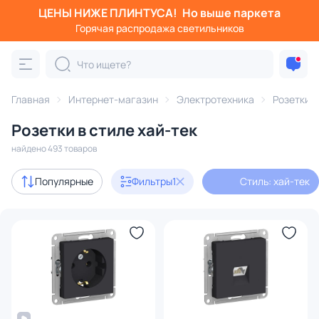
ЦЕНЫ НИЖЕ ПЛИНТУСА!
Но выше паркета
Фильтры
Горячая распродажа светильников
Стиль: хай-тек
Категория:
Электротехника
Главная
Интернет-магазин
Электротехника
Розетки
Розетки в стиле хай-тек
Розетки
Рамки
Выключатели
Трансформаторы
найдено 493 товаров
В наличии
372
Популярные
Фильтры
1
Стиль: хай-тек
Доставка
Цена
От
До