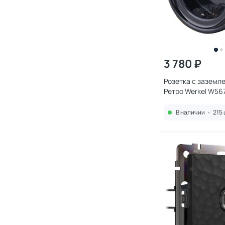
3 780 ₽
Розетка с заземл
Ретро Werkel W56
В наличии
•
215 