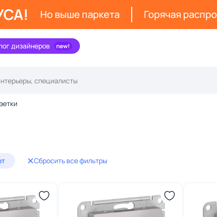
УСА!
Но выше паркета
Горячая распр
лог дизайнеров
зетки
фт
Сбросить все фильтры