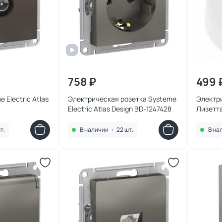
758 ₽
499 
 Electric Atlas
Электрическая розетка Systeme
Электри
Electric Atlas Design BD-1247428
Лизетта
т.
В наличии
•
22 шт.
В на