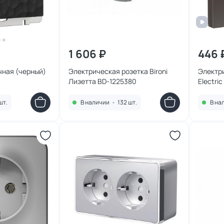
1 606 ₽
446 
чная (черный)
Электрическая розетка Bironi
Электр
Лизетта BD-1225380
Electri
шт.
В наличии
•
132 шт.
В на