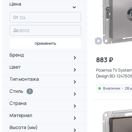
Цена
От
До
применить
Бренд
883 ₽
Цвет
Розетка TV Systeme
Design BD-124760
Тип монтажа
В наличии
•
28 ш
Стиль
1
Страна
Материал
Высота (мм)