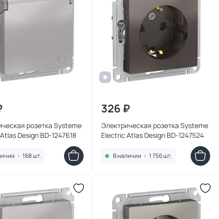
₽
326 ₽
ическая розетка Systeme
Электрическая розетка Systeme
 Atlas Design BD-1247618
Electric Atlas Design BD-1247524
личии
•
168 шт.
В наличии
•
1 756 шт.