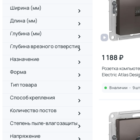
Ширина (мм)
Длина (мм)
Глубина (мм)
Глубина врезного отверстия
1 188 ₽
Назначение
Розетка компьют
Форма
Electric Atlas Des
Тип товара
В наличии
•
9 шт
Способ крепления
Количество постов
Степень пыле-влагозащиты
Напряжение