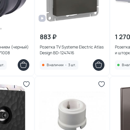
883 ₽
1 270
ением (черный)
Розетка TV Systeme Electric Atlas
Розетка
71008
Design BD-1247416
и шторк
Werkel
шт.
В наличии
•
3 шт.
В на