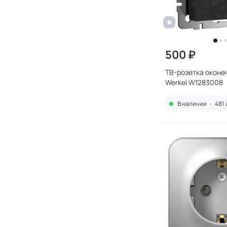
500 ₽
ТВ-розетка оконе
Werkel W1283008
В наличии
•
481 