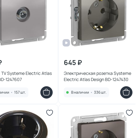
₽
645 ₽
 TV Systeme Electric Atlas
Электрическая розетка Systeme
BD-1247607
Electric Atlas Design BD-1247430
личии
•
157 шт.
В наличии
•
336 шт.