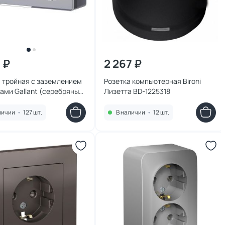
 ₽
2 267 ₽
 тройная с заземлением
Розетка компьютерная Bironi
ами Gallant (серебряный)
Лизетта BD-1225318
 W5073106
личии
•
127 шт.
В наличии
•
12 шт.