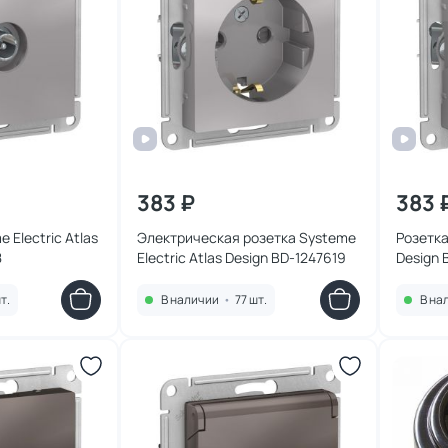
383 ₽
383 
 Electric Atlas
Электрическая розетка Systeme
Розетка
8
Electric Atlas Design BD-1247619
Design 
т.
В наличии
•
77 шт.
В на