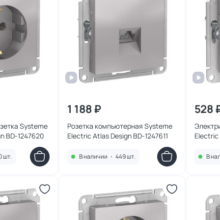
1 188 ₽
528 
зетка Systeme
Розетка компьютерная Systeme
Электр
ign BD-1247620
Electric Atlas Design BD-1247611
Electric
0 шт.
В наличии
•
449 шт.
В на