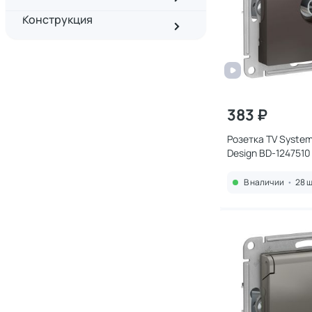
Конструкция
383 ₽
Розетка TV Systeme
Design BD-1247510
В наличии
•
28 ш