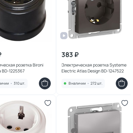
₽
383 ₽
ческая розетка Bironi
Электрическая розетка Systeme
а BD-1225367
Electric Atlas Design BD-1247522
личии
•
310 шт.
В наличии
•
272 шт.