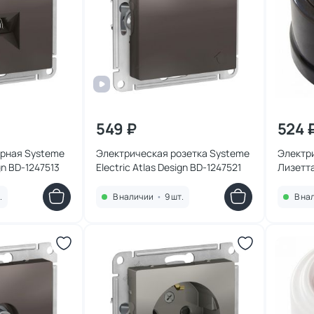
549 ₽
524 
ерная Systeme
Электрическая розетка Systeme
Электри
ign BD-1247513
Electric Atlas Design BD-1247521
Лизетт
.
В наличии
•
9 шт.
В на