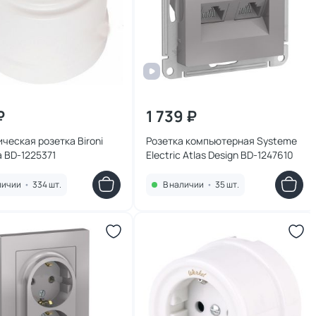
₽
1 739 ₽
ческая розетка Bironi
Розетка компьютерная Systeme
 BD-1225371
Electric Atlas Design BD-1247610
личии
•
334 шт.
В наличии
•
35 шт.