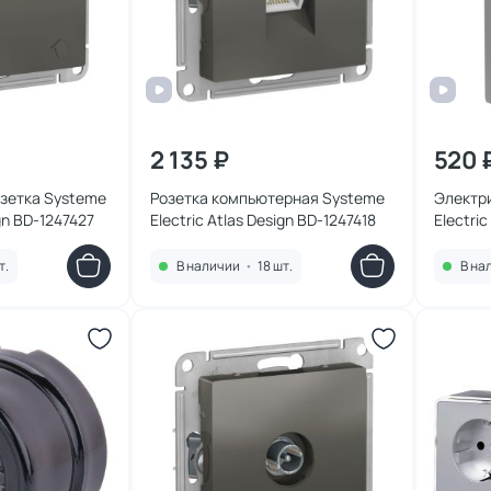
2 135 ₽
520 
зетка Systeme
Розетка компьютерная Systeme
Электр
ign BD-1247427
Electric Atlas Design BD-1247418
Electri
т.
В наличии
•
18 шт.
В на