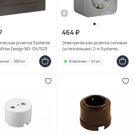
₽
464 ₽
ическая розетка Systeme
Электрическая розетка силовая
c Atlas Design BD-1247523
(штепсельная) 2-я Systeme
Electric Blanca BD-1509833
личии
•
250 шт.
В наличии
•
47 шт.