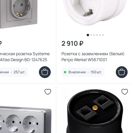
₽
2 910 ₽
ическая розетка Systeme
Розетка с заземлением (белый)
c Atlas Design BD-1247625
Ретро Werkel W5671001
личии
•
257 шт.
В наличии
•
150 шт.