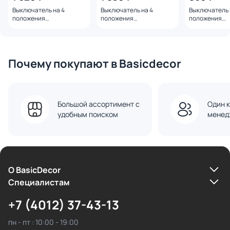
Выключатель на 4
Выключатель на 4
Выключатель 
положения
положения
положения
двухклавишный (белый
двухклавишный (черный
двухклавишны
матовый/хром) Werkel
матовый/хром) Werkel
матовый/хром
W5822050
W5822051
W5822052
Почему покупают в Basicdecor
Большой ассортимент с
Один к
удобным поиском
менед
О BasicDecor
Cпециалистам
+7 (4012) 37-43-13
пн - пт : 10:00 - 19:00