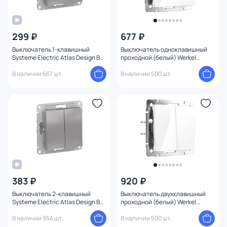
299 ₽
677 ₽
Выключатель 1-клавишный
Выключатель одноклавишный
Systeme Electric Atlas Design BD-
проходной (белый) Werkel
1247630
W1112001
В наличии 667 шт.
В наличии 500 шт.
383 ₽
920 ₽
Выключатель 2-клавишный
Выключатель двухклавишный
Systeme Electric Atlas Design BD-
проходной (белый) Werkel
1247616
W1122001
В наличии 954 шт.
В наличии 500 шт.