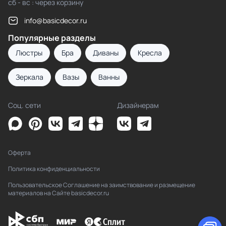
сб - вс : через корзину
info@basicdecor.ru
Популярные разделы
Люстры
Бра
Диваны
Кресла
Зеркала
Вазы
Ванны
Соц. сети
Дизайнерам
Оферта
Политика конфиденциальности
Пользовательское Соглашение на заимствование и размещение
материалов на Сайте basicdecor.ru