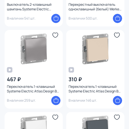
Выключатель 2-клавишный
Перекрестный выключатель
шампань Systeme Electric
одноклавишный (белый) Werkel
ATLASDESIGN BD-1495222
W1113001
В наличии 541 шт.
В наличии 500 шт.
467 ₽
310 ₽
Переключатель 1-клавишный
Переключатель 1-клавишный
Systeme Electric Atlas Design BD-
Systeme Electric Atlas Design BD-
1247613
1247645
В наличии 259 шт.
В наличии 146 шт.