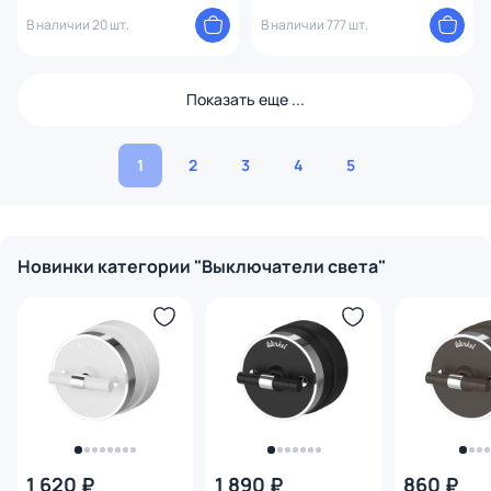
1247490
1247547
В наличии 20 шт.
В наличии 777 шт.
Показать еще ...
1
2
3
4
5
Новинки категории "Выключатели света"
1 620 ₽
1 890 ₽
860 ₽