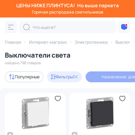
ЦЕНЫ НИЖЕ ПЛИНТУСА!
Но выше паркета
Фильтры
Горячая распродажа светильников
Назначение: для освещения
Категория:
Выключатели
Главная
Интернет-магазин
Электротехника
Выключа
Выключатели света
диммеры
найдено 798 товаров
В наличии
640
Популярные
Фильтры
1
Назначение: дл
Доставка
Цена
От
До