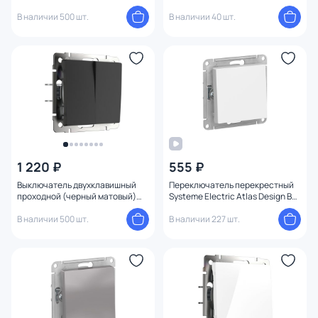
Werkel W1112008
ATLASDESIGN BD-1495164
В наличии 500 шт.
В наличии 40 шт.
1 220 ₽
555 ₽
Выключатель двухклавишный
Переключатель перекрестный
проходной (черный матовый)
Systeme Electric Atlas Design BD-
Werkel W1122008
1247680
В наличии 500 шт.
В наличии 227 шт.