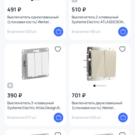
491 ₽
510 ₽
Выключатель одноклавишный
Выключатель 2-клавишный
(слоновая кость) Werkel
Systeme Electric ATLASDESIGN
W1110003
BD-1495199
В наличии 500 шт.
В наличии 165 шт.
390 ₽
701 ₽
Выключатель 3-клавишный
Выключатель двухклавишный
Systeme Electric Atlas Design BD-
(слоновая кость) Werkel
1247698
W1120003
В наличии 577 шт.
В наличии 500 шт.