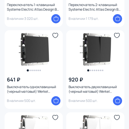
Количество клавиш
Переключатель 1-клавишный
Переключатель 2-клавишный
Systeme Electric Atlas Design BD-
Systeme Electric Atlas Design BD-
1247683
1247390
В наличии 3 020 шт.
В наличии 1 179 шт.
Степень пыле-влагозащиты
Напряжение
Номинальный ток
Конструкция
641 ₽
920 ₽
Выключатель одноклавишный
Выключатель двухклавишный
(черный матовый) Werkel
(черный матовый) Werkel
W1110008
W1120008
В наличии 500 шт.
В наличии 500 шт.