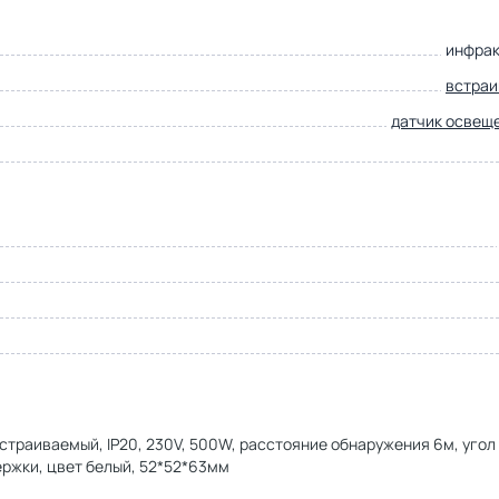
инфра
встра
датчик освещ
траиваемый, IP20, 230V, 500W, расстояние обнаружения 6м, угол
ержки, цвет белый, 52*52*63мм