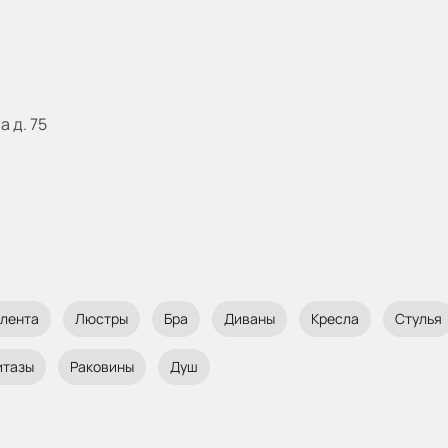
а д. 75
 лента
Люстры
Бра
Диваны
Кресла
Стулья
итазы
Раковины
Душ