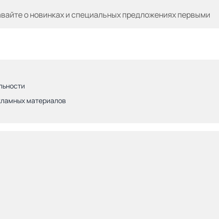
авайте
о новинках и специальных предложениях первыми
льности
кламных материалов