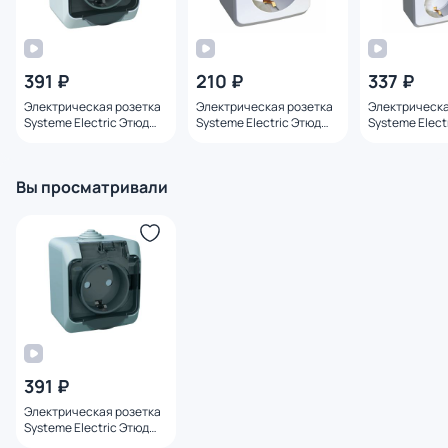
391 ₽
210 ₽
337 ₽
Электрическая розетка
Электрическая розетка
Электрическа
Systeme Electric Этюд
Systeme Electric Этюд
Systeme Elect
BD-1222590
BD-1222613
BD-1222606
Вы просматривали
391 ₽
Электрическая розетка
Systeme Electric Этюд
BD-1222589