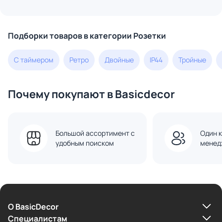
Подборки товаров в категории Розетки
С таймером
Ретро
Двойные
IP44
Тройные
Почему покупают в Basicdecor
Большой ассортимент с
Один к
удобным поиском
менед
О BasicDecor
Cпециалистам