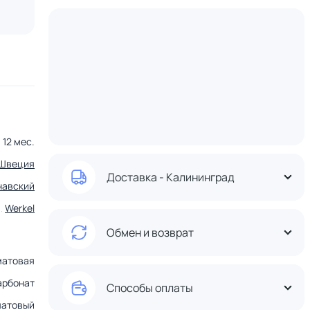
12 мес.
Швеция
Доставка - Калининград
навский
Werkel
Обмен и возврат
матовая
арбонат
Способы оплаты
матовый