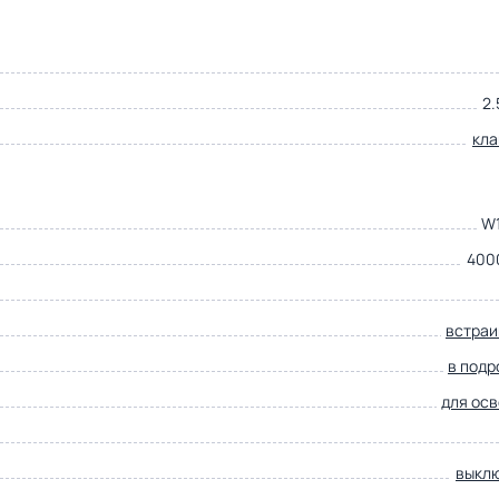
2.
кл
W
400
встра
в подр
для ос
выкл