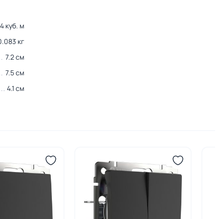
4 куб. м
0.083 кг
7.2 см
7.5 см
4.1 см