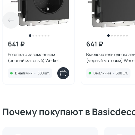
641 ₽
641 ₽
Розетка с заземлением
Выключатель одноклав
(черный матовый) Werkel
(черный матовый) Werke
W1171008
W1110008
В наличии
•
500 шт.
В наличии
•
500 шт.
Почему покупают в Basicdec