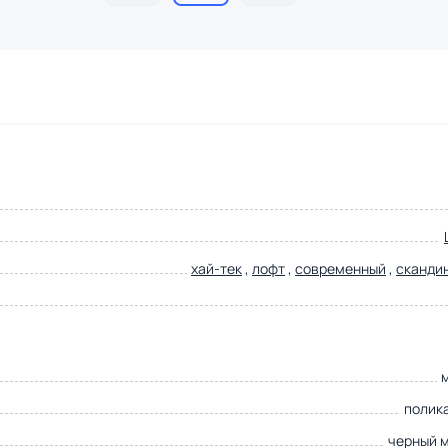
хай-тек
,
лофт
,
современный
,
сканди
полик
черный 