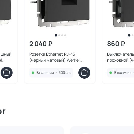
2 040 ₽
860 ₽
ишный
Розетка Ethernet RJ-45
Выключатель
l
(черный матовый) Werkel
проходной (
W1181008
Werkel W1112
В наличии
•
500 шт.
В наличии
or