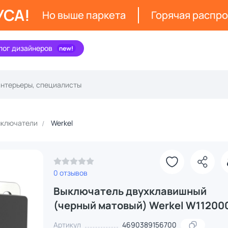
УСА!
Но выше паркета
Горячая распр
лог дизайнеров
ключатели
Werkel
0 отзывов
Выключатель двухклавишный
(черный матовый) Werkel W11200
Артикул
4690389156700