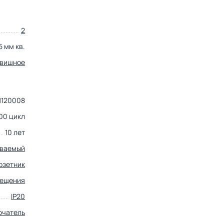
2
5 мм кв.
авишное
1120008
00 цикл
10 лет
иваемый
озетник
вещения
IP20
ючатель