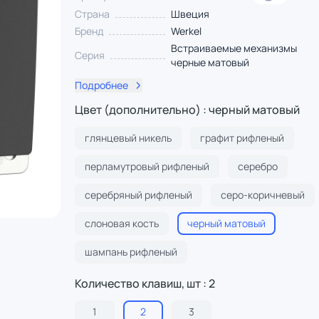
Страна
Швеция
Бренд
Werkel
Встраиваемые механизмы
Серия
черные матовый
Подробнее
Цвет (дополнительно) : черный матовый
глянцевый никель
графит рифленый
перламутровый рифленый
серебро
серебряный рифленый
серо-коричневый
слоновая кость
черный матовый
шампань рифленый
Количество клавиш, шт : 2
1
2
3