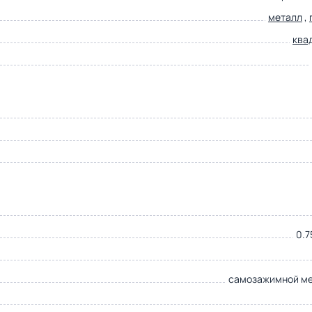
металл
,
ква
0.7
самозажимной м