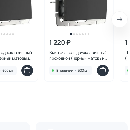
1 220 ₽
1
 одноклавишный
Выключатель двухклавишный
ТВ
черный матовый)
проходной (черный матовый)
(ч
008
Werkel W1122008
W1
•
500 шт.
В наличии
•
500 шт.